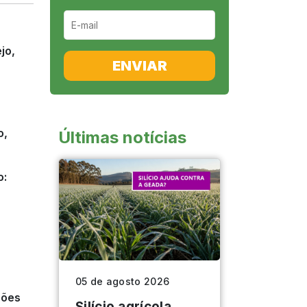
ENVIAR
o,
Últimas notícias
o:
05 de agosto 2026
ções
Silício agrícola