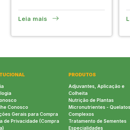
Leia mais
L
ITUCIONAL
PRODUTOS
ia
Adjuvantes, Aplicação e
logia
Colheita
conosco
Nutrição de Plantas
lhe Conosco
Micronutrientes - Quelatos
ções Gerais para Compra
Complexos
ca de Privacidade (Compra
Tratamento de Sementes
a)
Especialidades