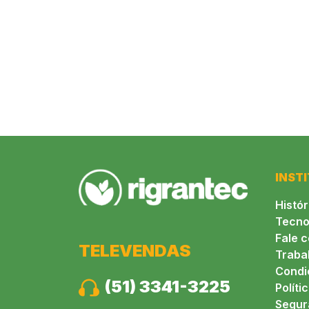
INST
Histór
Tecno
Fale 
TELEVENDAS
Traba
Condi
(51) 3341-3225
Políti
Segur