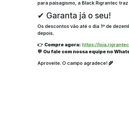
para paisagismo, a Black Rigrantec tra
✔ Garanta já o seu!
Os descontos vão até o dia 1º de dezem
depois.
👉
Compre agora:
https://loja.rigrante
💬
Ou fale com nossa equipe no What
Aproveite. O campo agradece! 🌾