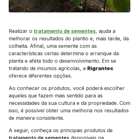
DE VENDAS
RESULTADO
Realizar o
tratamento de sementes
, ajuda a
melhorar os resultados do plantio e, mais tarde, da
colheita. Afinal, uma semente com as
DO CAMPO
características certas determina o arranque da
planta e afeta todo o desenvolvimento. Em se
tratando de insumos agrícolas, a
Rigrantec
CULTIVOS
oferece diferentes opções.
Ao conhecer os produtos, você poderá escolher
aqueles que fazem mais sentido para as
NOTÍCIAS
necessidades da sua cultura e da propriedade. Com
isso, é possível obter uma melhoria nos resultados
de maneira consistente.
COMPRE
A seguir, conheça os principais produtos de
tratamento de sementes
disponíveis na