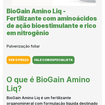
BioGain Amino Liq -
Fertilizante com aminoácidos
RESULTADO
de ação bioestimulante e rico
em nitrogênio
DO CAMPO
Pulverização foliar
CULTIVOS
VER O PREÇO
FALE COM ESPECIALISTA
NOTÍCIAS
O que é BioGain Amino
Liq?
COMPRE
BioGain Amino Liq é um fertilizante
AGORA
organomineral com formulação líquida destinado