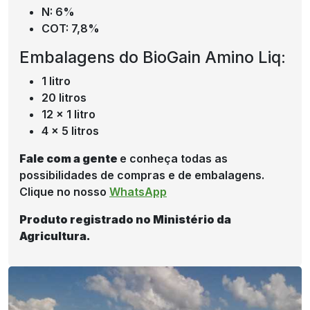
N: 6%
COT: 7,8%
Embalagens do BioGain Amino Liq:
1 litro
20 litros
12 x 1 litro
4 x 5 litros
Fale com a gente
e conheça todas as
possibilidades de compras e de embalagens.
Clique no nosso
WhatsApp
Produto registrado no Ministério da
Agricultura.