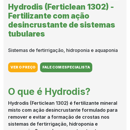
Hydrodis (Ferticlean 1302) -
RIGRANTEC
Fertilizante com ação
desincrustante de sistemas
tubulares
REPRESENTANTE
Sistemas de fertirrigação, hidroponia e aquaponia
DE VENDAS
VER O PREÇO
FALE COM ESPECIALISTA
RESULTADO
O que é Hydrodis?
DO CAMPO
Hydrodis (Ferticlean 1302) é fertilizante mineral
misto com ação desincrustante formulado para
CULTIVOS
remover e evitar a formação de crostas nos
sistemas de fertirrigação, hidroponia e