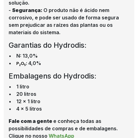
solução.
-
Segurança:
O produto não é ácido nem
corrosivo, e pode ser usado de forma segura
sem prejudicar as raízes das plantas ou os
materiais do sistema.
Garantias do Hydrodis:
• N: 13,0%
•
: 4,0%
P
O
2
5
Embalagens do Hydrodis:
• 1 litro
• 20 litros
• 12 x 1 litro
• 4 x 5 litros
Fale com a gente
e conheça todas as
possibilidades de compras e de embalagens.
Clique no nosso
WhatsApp