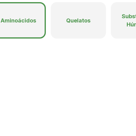
 livres do BioGain Amino pr
Subs
ível
para as plantas;
Aminoácidos
Quelatos
imário e secundário
(fotossíntese, síntese proteica e pro
Hú
es
e eficiência de uso de insumos;
turais de defesa
, ajudando a superar estresses abióticos (f
fungos, vírus, insetos);
 e maior produtividade
da lavoura final.
m Destaque:
 metabolismo sob estresse hídrico, térmico e salino;
omovem síntese proteica e fotossíntese eficiente.
ntes:
ntração e o perfil dos aminoácidos presentes em um produto
te nossa equipe.
ain Amino tem em sua composição?
 prima completa, com 17 dos aminoácidos essenciais, dest