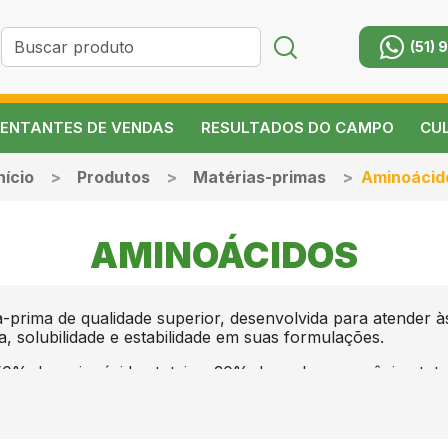
(51) 
ENTANTES DE VENDAS
RESULTADOS DO CAMPO
CU
nício
Produtos
Matérias-primas
Aminoácid
AMINOÁCIDOS
prima de qualidade superior, desenvolvida para atender às
ia, solubilidade e estabilidade em suas formulações.
0% de aminoácidos totais e 30% de carbono orgânico tot
lidade nas plantas, mesmo em baixas dosagens.
 agregar valor fisiológico e funcional às suas formulaçõe