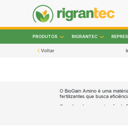
PRODUTOS
RIGRANTEC
REPRES
Voltar
I
O BioGain Amino é uma matéria-
fertilizantes que busca eficiênc
Sua elevada concentração de 5
atividade biológica e funciona
Ideal para empresas que buscam