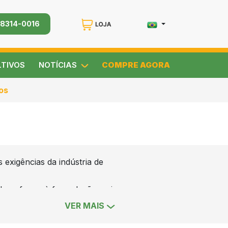
98314-0016
LTIVOS
NOTÍCIAS
COMPRE AGORA
os
 exigências da indústria de
al conferem à formulação maior
VER MAIS
s.