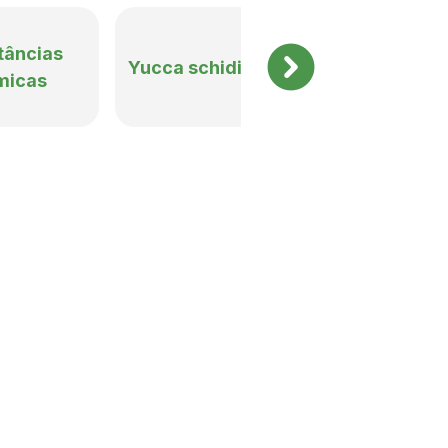
oporcionam:
tâncias
Yucca schidigera
Ver todos
dução hormonal);
micas
rio, geadas, déficit hídrico,
. A Rigrantec disponibiliza o
acando-se: