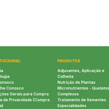
 metabolismo sob estresse hídrico, térmico e salino;
omovem síntese proteica e fotossíntese eficiente.
conhecer o produto e seu aminograma.
ITUCIONAL
PRODUTOS
ia
Adjuvantes, Aplicação e
logia
Colheita
conosco
Nutrição de Plantas
lhe Conosco
Micronutrientes - Quelatos
ções Gerais para Compra
Complexos
ca de Privacidade (Compra
Tratamento de Sementes
a)
Especialidades