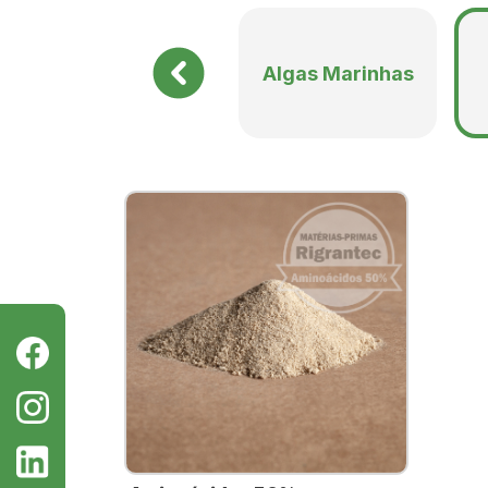
Os aminoácidos
•
Energia prontamente dispon
Algas Marinhas
•
Estímulo ao metabolismo pr
•
Maior absorção de nutrient
•
Ativação de mecanismos na
baixa luminosidade) e bióticos (
•
Melhor resposta fisiológica
Aminoácidos e
•
Prolina e Arginina:
reforçam o
•
Glicina e Ácido Glutâmico:
pr
Dúvidas freque
O que é aminograma?
É a análise que mostra a conce
aminograma do produto, consul
Quais os aminoácidos o BioG
O BioGain Amino é uma matéria