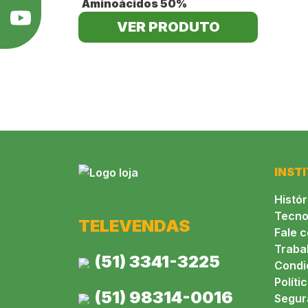
Aminoácidos 50%
•
Prolina e Arginina:
reforçam o
•
Glicina e Ácido Glutâmico:
pr
VER PRODUTO
Consulte nossa equipe para 
INST
Histór
Tecno
TELEVENDAS
Fale 
Traba
(51) 3341-3225
Condi
Políti
(51) 98314-0016
Segur