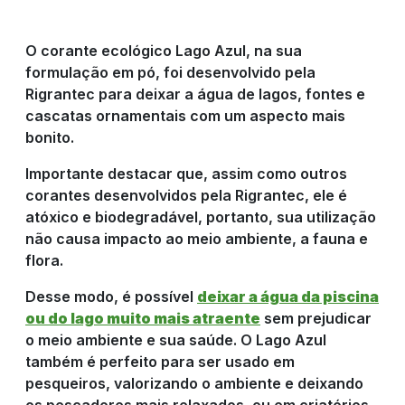
RIGRANTEC
O corante ecológico Lago Azul, na sua
formulação em pó, foi desenvolvido pela
Rigrantec para deixar a água de lagos, fontes e
REPRESENTANTE
cascatas ornamentais com um aspecto mais
bonito.
DE VENDAS
Importante destacar que, assim como outros
corantes desenvolvidos pela Rigrantec, ele é
atóxico e biodegradável, portanto, sua utilização
RESULTADO
não causa impacto ao meio ambiente, a fauna e
flora.
DO CAMPO
Desse modo, é possível
deixar a água da piscina
ou do lago muito mais atraente
sem prejudicar
o meio ambiente e sua saúde. O Lago Azul
CULTIVOS
também é perfeito para ser usado em
pesqueiros, valorizando o ambiente e deixando
os pescadores mais relaxados, ou em criatórios