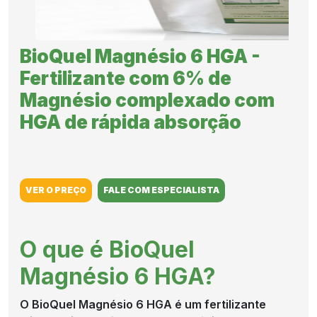
RESULTADO
BioQuel Magnésio 6 HGA -
DO CAMPO
Fertilizante com 6% de
Magnésio complexado com
CULTIVOS
HGA de rápida absorção
NOTÍCIAS
VER O PREÇO
FALE COM ESPECIALISTA
COMPRE
O que é BioQuel
AGORA
Magnésio 6 HGA?
O BioQuel Magnésio 6 HGA é um fertilizante