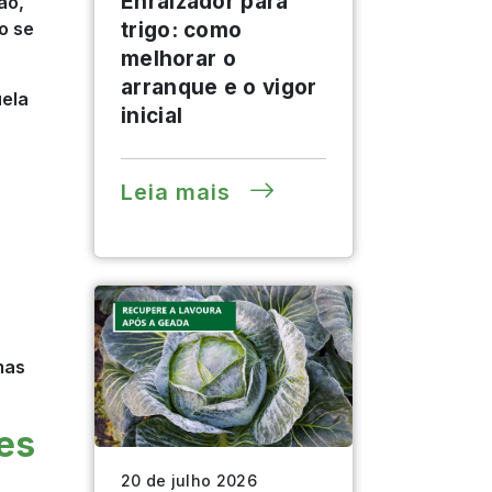
Enraizador para
ão,
o se
trigo: como
melhorar o
arranque e o vigor
uela
inicial
Leia mais
s
mas
es
20 de julho 2026