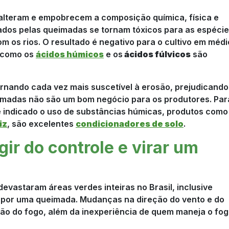
lteram e empobrecem a composição química, física e
rados pelas queimadas se tornam tóxicos para as espéci
 os rios. O resultado é negativo para o cultivo em médi
, como os
ácidos húmicos
e os
ácidos fúlvicos
são
ornando cada vez mais suscetível à erosão, prejudicando
imadas não são um bom negócio para os produtores. Par
é indicado o uso de substâncias húmicas, produtos como
iz
, são excelentes
condicionadores de solo
.
ir do controle e virar um
evastaram áreas verdes inteiras no Brasil, inclusive
 por uma queimada. Mudanças na direção do vento e do
ação do fogo, além da inexperiência de quem maneja o fo