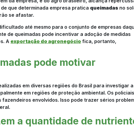
gem da empresa, e do agro brasileiro, alcança repercuss
ão de que determinada empresa pratica
queimadas
no sol
ão se afastar.
dificultado até mesmo para o conjunto de empresas daq
tante de queimadas pode incentivar a adoção de medidas
es. A
exportação do agronegócio
fica, portanto,
eimadas pode motivar
ealizadas em diversas regiões do Brasil para investigar a
cipalmente em regiões de proteção ambiental. Os policiai
os fazendeiros envolvidos. Isso pode trazer sérios proble
eral.
em a quantidade de nutrient