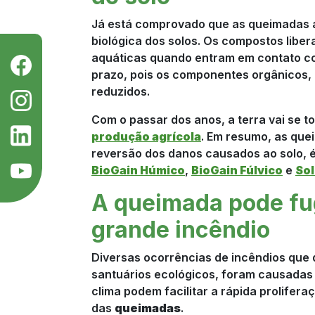
Já está comprovado que as queimadas a
biológica dos solos. Os compostos libe
aquáticas quando entram em contato com
prazo, pois os componentes orgânicos
reduzidos.
Com o passar dos anos, a terra vai se t
produção agrícola
. Em resumo, as que
reversão dos danos causados ao solo, 
BioGain Húmico
,
BioGain Fúlvico
e
Sol
A queimada pode fug
grande incêndio
Diversas ocorrências de incêndios que d
santuários ecológicos, foram causadas
clima podem facilitar a rápida prolifer
das
queimadas
.