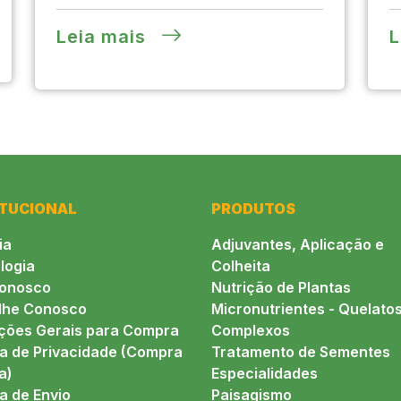
Leia mais
L
ITUCIONAL
PRODUTOS
ia
Adjuvantes, Aplicação e
logia
Colheita
conosco
Nutrição de Plantas
lhe Conosco
Micronutrientes - Quelatos
ções Gerais para Compra
Complexos
ca de Privacidade (Compra
Tratamento de Sementes
a)
Especialidades
ca de Envio
Paisagismo