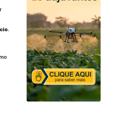
r
cio
.
smo