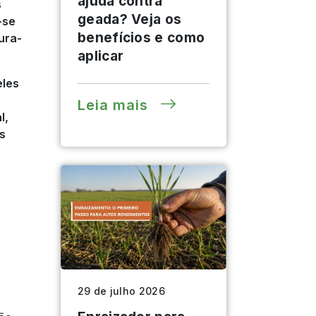
ajuda contra
s
geada? Veja os
-se
benefícios e como
ura-
aplicar
eles
Leia mais
l,
s
.
29 de julho 2026