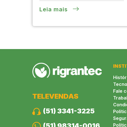
Leia mais
INST
Histór
Tecno
Fale 
TELEVENDAS
Traba
Condi
(51) 3341-3225
Políti
Segur
(51) 98314-0016
Políti