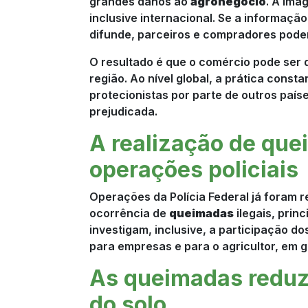
grandes danos ao
agronegócio
. A ima
inclusive internacional. Se a informaç
difunde, parceiros e compradores poder
O resultado é que o comércio pode ser 
região. Ao nível global, a prática cons
protecionistas por parte de outros país
prejudicada.
A realização de qu
operações policiais
Operações da Polícia Federal já foram r
ocorrência de
queimadas
ilegais, prin
investigam, inclusive, a participação d
para empresas e para o agricultor, em g
As queimadas reduz
do solo