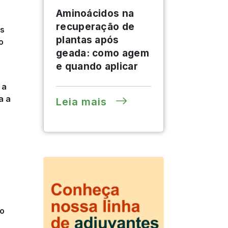
Aminoácidos na
recuperação de
es
plantas após
o
geada: como agem
e quando aplicar
 a
a a
Leia mais
go