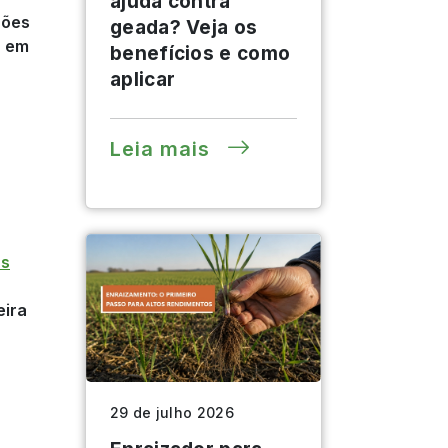
ajuda contra
hões
geada? Veja os
% em
benefícios e como
aplicar
Leia mais
as
eira
29 de julho 2026