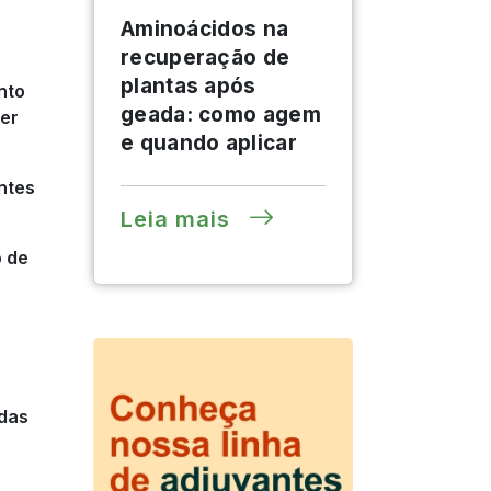
Aminoácidos na
recuperação de
plantas após
nto
geada: como agem
ser
e quando aplicar
ntes
Leia mais
o de
ndas