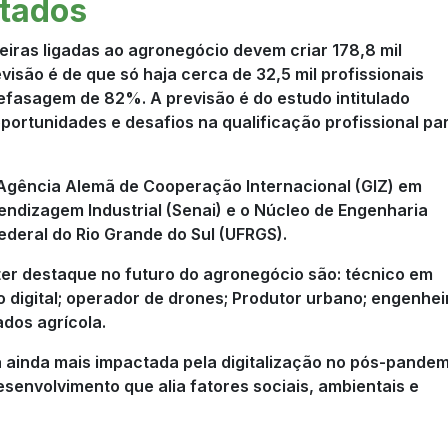
itados
eiras ligadas ao agronegócio devem criar 178,8 mil
visão é de que só haja cerca de 32,5 mil profissionais
efasagem de 82%. A previsão é do estudo intitulado
oportunidades e desafios na qualificação profissional pa
a Agência Alemã de Cooperação Internacional (GIZ) em
endizagem Industrial (Senai) e o Núcleo de Engenharia
ederal do Rio Grande do Sul (UFRGS).
er destaque no futuro do agronegócio são: técnico em
o digital; operador de drones; Produtor urbano; engenhei
ados agrícola.
á ainda mais impactada pela digitalização no pós-pandem
senvolvimento que alia fatores sociais, ambientais e