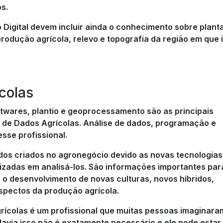
s.
Digital devem incluir ainda o conhecimento sobre plant
produção agrícola, relevo e topografia da região em que 
colas
twares, plantio e geoprocessamento são as principais
a de Dados Agrícolas. Análise de dados, programação e
sse profissional.
dos criados no agronegócio devido as novas tecnologias
zadas em analisá-los. São informações importantes par
 o desenvolvimento de novas culturas, novos híbridos,
spectos da produção agrícola.
grícolas é um profissional que muitas pessoas imaginara
via isso não é exatamente necessário e ele pode estar