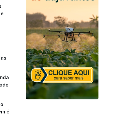
s
 e
das
enda
modo
ho
ém é