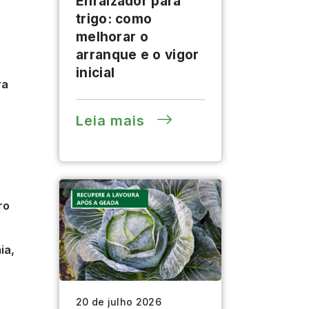
Enraizador para
trigo: como
melhorar o
arranque e o vigor
inicial
ra
Leia mais
ro
ia,
20 de julho 2026