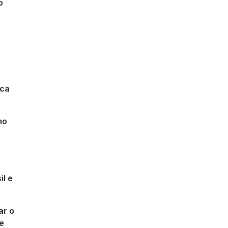
o
ica
mo
il e
ar o
de