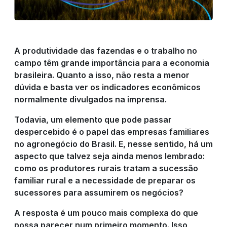
PRODUTOS
A produtividade das fazendas e o trabalho no
RIGRANTEC
campo têm grande importância para a economia
brasileira. Quanto a isso, não resta a menor
dúvida e basta ver os indicadores econômicos
REPRESENTANTE
normalmente divulgados na imprensa.
Todavia, um elemento que pode passar
DE VENDAS
despercebido é o papel das empresas familiares
no agronegócio do Brasil. E, nesse sentido, há um
aspecto que talvez seja ainda menos lembrado:
RESULTADO
como os produtores rurais tratam a sucessão
familiar rural e a necessidade de preparar os
sucessores para assumirem os negócios?
DO CAMPO
A resposta é um pouco mais complexa do que
possa parecer num primeiro momento. Isso