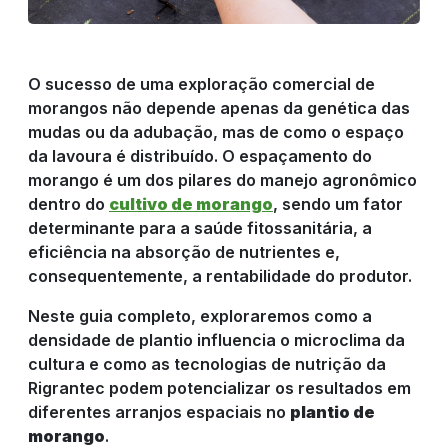
REPRESENTANTE
O sucesso de uma exploração comercial de
DE VENDAS
morangos não depende apenas da genética das
mudas ou da adubação, mas de como o espaço
da lavoura é distribuído. O espaçamento do
RESULTADO
morango é um dos pilares do manejo agronômico
dentro do
cultivo de morango
, sendo um fator
determinante para a saúde fitossanitária, a
DO CAMPO
eficiência na absorção de nutrientes e,
consequentemente, a rentabilidade do produtor.
CULTIVOS
Neste guia completo, exploraremos como a
densidade de plantio influencia o microclima da
cultura e como as tecnologias de nutrição da
Rigrantec podem potencializar os resultados em
NOTÍCIAS
diferentes arranjos espaciais no
plantio de
morango
.