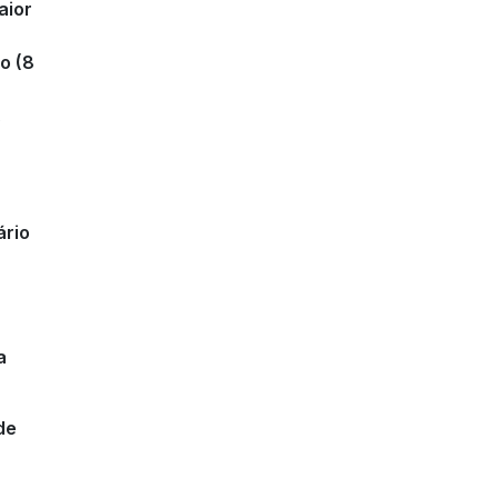
aior
o (8
.
ário
a
de