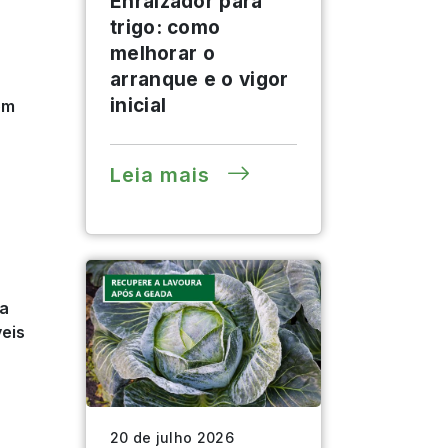
Enraizador para
trigo: como
melhorar o
arranque e o vigor
inicial
om
Leia mais
da
veis
20 de julho 2026