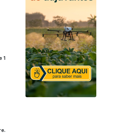
e 1
re.