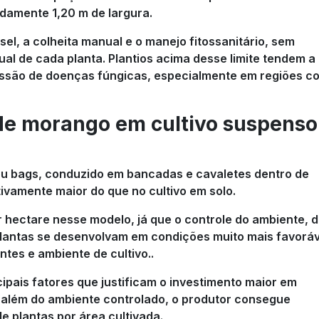
adamente 1,20 m de largura.
el, a colheita manual e o manejo fitossanitário, sem
al de cada planta. Plantios acima desse limite tendem a
ssão de doenças fúngicas, especialmente em regiões c
de morango em cultivo suspenso
ou bags, conduzido em bancadas e cavaletes dentro de
tivamente maior do que no cultivo em solo.
r hectare nesse modelo, já que o controle do ambiente, 
 plantas se desenvolvam em condições muito mais favorá
ntes e ambiente de cultivo..
ipais fatores que justificam o investimento maior em
: além do ambiente controlado, o produtor consegue
e plantas por área cultivada.