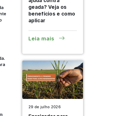
ajuda contra
geada? Veja os
da
benefícios e como
nte
o
aplicar
Leia mais
da.
ara
29 de julho 2026
cm