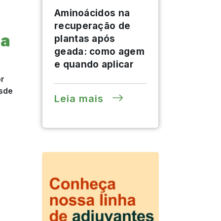
Aminoácidos na
recuperação de
 a
plantas após
geada: como agem
e quando aplicar
or
esde
Leia mais