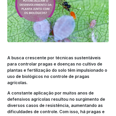
PRODUTOS
RIGRANTEC
REPRESENTANTE
A busca crescente por técnicas sustentáveis ​​
DE VENDAS
para controlar pragas e doenças no cultivo de
plantas e fertilização do solo têm impulsionado o
uso de biológicos no controle de pragas
RESULTADO
agrícolas.
A constante aplicação por muitos anos de
DO CAMPO
defensivos agrícolas resultou no surgimento de
diversos casos de resistência, aumentando as
dificuldades de controle. Com isso, há pragas e
CULTIVOS