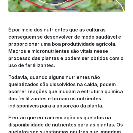
PRODUTOS
É por meio dos nutrientes que as culturas
RIGRANTEC
conseguem se desenvolver de modo saudável e
proporcionar uma boa produtividade agrícola.
Macros e micronutrientes são vitais nesse
REPRESENTANTE
processo das plantas e podem ser obtidos com o
uso de fertilizantes.
DE VENDAS
Todavia, quando alguns nutrientes não
quelatizados são dissolvidos na calda, podem
ocorrer reações que mudam a estrutura química
RESULTADO
dos fertilizantes e tornam os nutrientes
indisponíveis para a absorção da planta.
DO CAMPO
É então que entram em ação os quelatos na
disponibilidade de nutrientes para as plantas. Os
quelatos são substâncias neutras que impedem