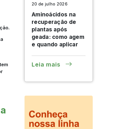
20 de julho 2026
Aminoácidos na
recuperação de
ação.
plantas após
geada: como agem
ia
e quando aplicar
Leia mais
stem
or
ma