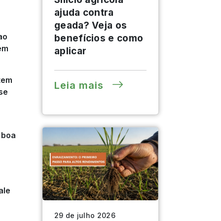
ajuda contra
geada? Veja os
ao
benefícios e como
ém
aplicar
tem
Leia mais
 se
 boa
ale
29 de julho 2026