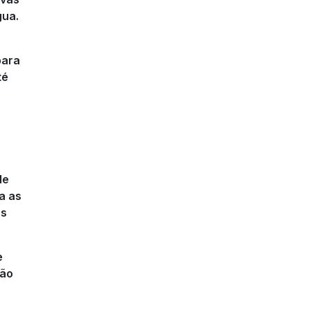
gua.
para
té
de
a as
as
e
ção