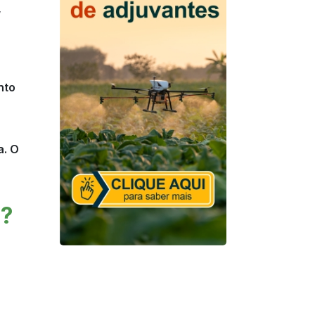
,
nto
a. O
o?