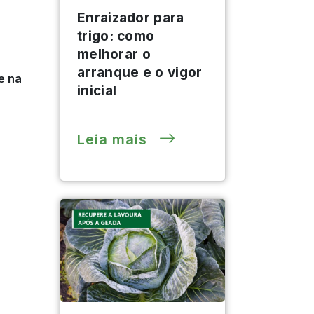
Enraizador para
trigo: como
melhorar o
arranque e o vigor
e na
inicial
Leia mais